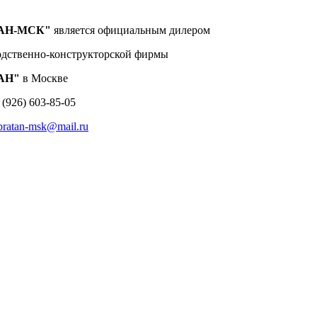
АН-МСК"
является официальным дилером
одственно-конструкторской фирмы
АН"
в Москве
 (926) 603-85-05
bratan-msk@mail.ru