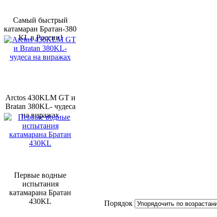
Самый быстрый
катамаран Братан-380
KL в России!
Arctos 430KLM GT и
Bratan 380KL- чудеса
на виражах
Первые водные
испытания
катамарана Братан
430KL
Порядок