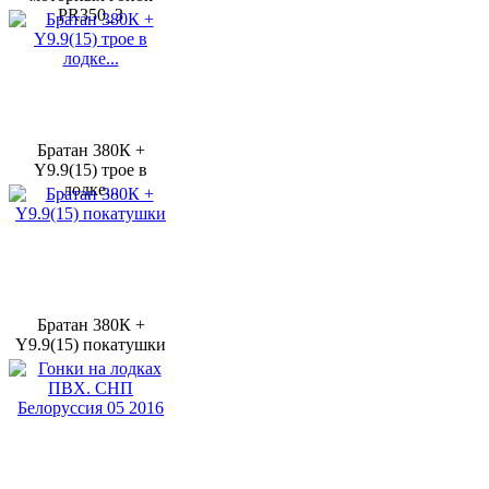
PR350_3
Братан 380К +
Y9.9(15) трое в
лодке...
Братан 380К +
Y9.9(15) покатушки