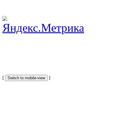
[
]
Switch to mobile-view