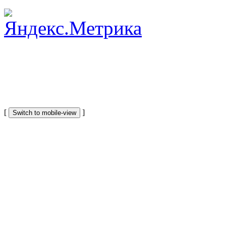
[
]
Switch to mobile-view