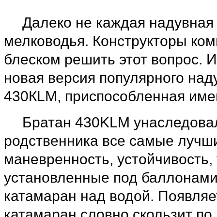
Далеко не каждая надувная
мелководья. Конструкторы ком
блеском решить этот вопрос. 
новая версия популярного над
430КLM, приспособленная име
Братан 430KLМ унаследовал
родственника все самые лучши
маневренность, устойчивость, 
установленные под баллонами
катамаран над водой. Появляе
катамаран словно скользит по 